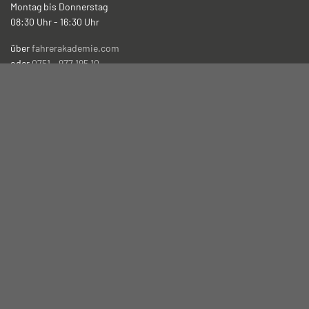
Montag bis Donnerstag
08:30 Uhr - 16:30 Uhr
über
fahrerakademie.com
oder
0751 - 977 195 10
In dringenden Fällen ...
können Sie uns unter folgender
Nummer erreichen:
0 151 - 70 330 717
Anmeldungen auch direkt in der
Fahrerakademie Süd GmbH, Bleicherstraße 34, 88212 Ravensburg
facebook
Instagram