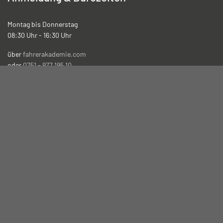
Montag bis Donnerstag
08:30 Uhr - 16:30 Uhr
über
fahrerakademie.com
oder
0751 - 977 195 10
In dringenden Fällen ...
können Sie uns unter folgender
Nummer erreichen:
0 151 - 70 330 717
Anmeldungen auch direkt in der
Fahrerakademie Süd GmbH, Bleicherstraße 34, 88212 Ravensburg